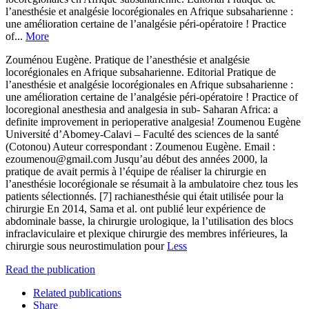
l’anesthésie et analgésie locorégionales en Afrique subsaharienne :
une amélioration certaine de l’analgésie péri-opératoire ! Practice
of...
More
Zouménou Eugène. Pratique de l’anesthésie et analgésie
locorégionales en Afrique subsaharienne. Editorial Pratique de
l’anesthésie et analgésie locorégionales en Afrique subsaharienne :
une amélioration certaine de l’analgésie péri-opératoire ! Practice of
locoregional anesthesia and analgesia in sub- Saharan Africa: a
definite improvement in perioperative analgesia! Zoumenou Eugène
Université d’Abomey-Calavi – Faculté des sciences de la santé
(Cotonou) Auteur correspondant : Zoumenou Eugène. Email :
ezoumenou@gmail.com Jusqu’au début des années 2000, la
pratique de avait permis à l’équipe de réaliser la chirurgie en
l’anesthésie locorégionale se résumait à la ambulatoire chez tous les
patients sélectionnés. [7] rachianesthésie qui était utilisée pour la
chirurgie En 2014, Sama et al. ont publié leur expérience de
abdominale basse, la chirurgie urologique, la l’utilisation des blocs
infraclaviculaire et plexique chirurgie des membres inférieures, la
chirurgie sous neurostimulation pour
Less
Read the publication
Related publications
Share