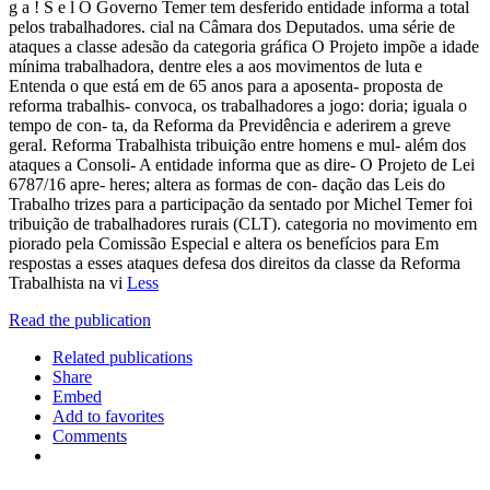
g a ! S e l O Governo Temer tem desferido entidade informa a total
pelos trabalhadores. cial na Câmara dos Deputados. uma série de
ataques a classe adesão da categoria gráfica O Projeto impõe a idade
mínima trabalhadora, dentre eles a aos movimentos de luta e
Entenda o que está em de 65 anos para a aposenta- proposta de
reforma trabalhis- convoca, os trabalhadores a jogo: doria; iguala o
tempo de con- ta, da Reforma da Previdência e aderirem a greve
geral. Reforma Trabalhista tribuição entre homens e mul- além dos
ataques a Consoli- A entidade informa que as dire- O Projeto de Lei
6787/16 apre- heres; altera as formas de con- dação das Leis do
Trabalho trizes para a participação da sentado por Michel Temer foi
tribuição de trabalhadores rurais (CLT). categoria no movimento em
piorado pela Comissão Especial e altera os benefícios para Em
respostas a esses ataques defesa dos direitos da classe da Reforma
Trabalhista na vi
Less
Read the publication
Related publications
Share
Embed
Add to favorites
Comments