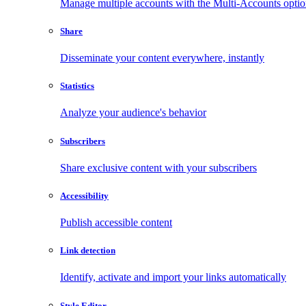
Manage multiple accounts with the Multi-Accounts opti
Share
Disseminate your content everywhere, instantly
Statistics
Analyze your audience's behavior
Subscribers
Share exclusive content with your subscribers
Accessibility
Publish accessible content
Link detection
Identify, activate and import your links automatically
Style Editor