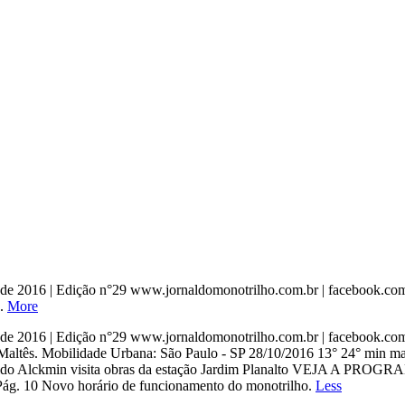
tubro de 2016 | Edição n°29 www.jornaldomonotrilho.com.br | face
..
More
tubro de 2016 | Edição n°29 www.jornaldomonotrilho.com.br | face
ltês. Mobilidade Urbana: São Paulo - SP 28/10/2016 13° 24° min max
 Geraldo Alckmin visita obras da estação Jardim Planalto VEJ
10 Novo horário de funcionamento do monotrilho.
Less