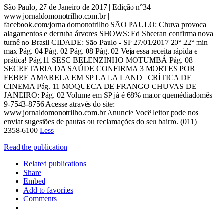
São Paulo, 27 de Janeiro de 2017 | Edição n°34
www.jornaldomonotrilho.com.br |
facebook.com/jornaldomonotrilho SÃO PAULO: Chuva provoca
alagamentos e derruba árvores SHOWS: Ed Sheeran confirma nova
turnê no Brasil CIDADE: São Paulo - SP 27/01/2017 20° 22° min
max Pág. 04 Pág. 02 Pág. 08 Pág. 02 Veja essa receita rápida e
prática! Pág.11 SESC BELENZINHO MOTUMBÁ Pág. 08
SECRETARIA DA SAÚDE CONFIRMA 3 MORTES POR
FEBRE AMARELA EM SP LA LA LAND | CRÍTICA DE
CINEMA Pág. 11 MOQUECA DE FRANGO CHUVAS DE
JANEIRO: Pág. 02 Volume em SP já é 68% maior quemédiadomês
9-7543-8756 Acesse através do site:
www.jornaldomonotrilho.com.br Anuncie Você leitor pode nos
enviar sugestões de pautas ou reclamações do seu bairro. (011)
2358-6100
Less
Read the publication
Related publications
Share
Embed
Add to favorites
Comments