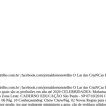
lho.com.br | facebook.com/jornaldomonotrilho O Lar das CriaNCas Pec
lho.com.br | facebook.com/jornaldomonotrilho O Lar das CriaNCas Pec
Veja quais são as profissões em alta até 2020 CELEBRIDADES: Mohama
tis na Zona Leste. CADERNO EDUCAÇÃO São Paulo - SP 07/10/2016 
ág. 06 Pág. 10 Conheçaumdog: Chow ChowPág. 02 Novas Regras para 
 produ- tos que realmente minimizem a gera- ção de resíduos sólido