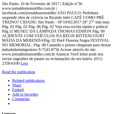
São Paulo, 10 de Fevereiro de 2017 | Edição n°36
www.jornaldomonotrilho.com.br |
facebook.com/jornaldomonotrilho SÃO PAULO: Prefeitura
suspende obra de ciclovia na Ricardo Jafet CAFÉ COMO PRÉ
TREINO? CIDADE: São Paulo - SP 10/02/2017 18° 27° min max
Pág. 02 Pág. 02 Pág. 06 Pág. 02 Veja essa receita rápida e prática!
Pág.11 MUSEU DA LÂMPADA THOMAS EDISON Pág. 09
ACIDENTE COM VEÍCULOS NA RÉGIS BITTENCOURT
MÁFIA DA MERENDAPág. 02 Pavê Floresta Negra FESTIVAL
NO MEMORIAL: Pág. 08 Camarão e peixes chegaram para deixar
tudoaindamaisgostoso 9-7543-8756 Acesse através do site:
www.jornaldomonotrilho.com.br Anuncie Você leitor pode nos
enviar sugestões de pautas ou reclamações do seu bairro. (011)
2358-6100
Less
Read the publication
Related publications
Share
Embed
Add to favorites
Comments
Company