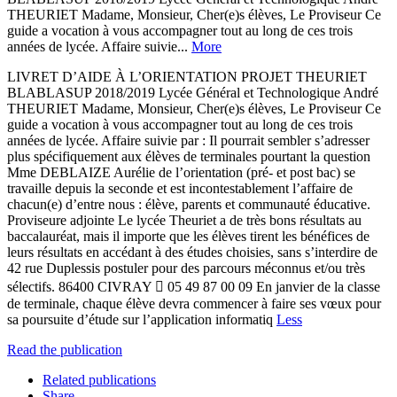
THEURIET Madame, Monsieur, Cher(e)s élèves, Le Proviseur Ce
guide a vocation à vous accompagner tout au long de ces trois
années de lycée. Affaire suivie...
More
LIVRET D’AIDE À L’ORIENTATION PROJET THEURIET
BLABLASUP 2018/2019 Lycée Général et Technologique André
THEURIET Madame, Monsieur, Cher(e)s élèves, Le Proviseur Ce
guide a vocation à vous accompagner tout au long de ces trois
années de lycée. Affaire suivie par : Il pourrait sembler s’adresser
plus spécifiquement aux élèves de terminales pourtant la question
Mme DEBLAIZE Aurélie de l’orientation (pré- et post bac) se
travaille depuis la seconde et est incontestablement l’affaire de
chacun(e) d’entre nous : élève, parents et communauté éducative.
Proviseure adjointe Le lycée Theuriet a de très bons résultats au
baccalauréat, mais il importe que les élèves tirent les bénéfices de
leurs résultats en accédant à des études choisies, sans s’interdire de
42 rue Duplessis postuler pour des parcours méconnus et/ou très
sélectifs. 86400 CIVRAY  05 49 87 00 09 En janvier de la classe
de terminale, chaque élève devra commencer à faire ses vœux pour
sa poursuite d’étude sur l’application informatiq
Less
Read the publication
Related publications
Share