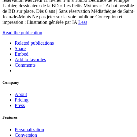
réservation Mercredi 11 février 14h à 18h30 Dédicace de Philippe
Larbier, dessinateur de la BD « Les Petits Mythos » ! Achat possible
de BD sur place. Dès 6 ans | Sans réservation Médiathèque de Saint-
Jean-de-Monts Ne pas jeter sur la voie publique Conception et
impression : Illustration générée par IA
Less
Read the publication
Related publications
Share
Embed
Add to favorites
Comments
Company
About
Pricing
Press
Features
Personalization
Conversion