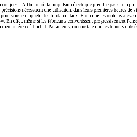
s... A l'heure où la propulsion électrique prend le pas sur la propuls
récisions nécessitent une utilisation, dans leurs premières heures de vie
it pour vous en rappeler les fondamentaux. B ien que les moteurs à es- se
ow. En effet, même si les fabricants convertissent progressivement l’en
rement onéreux à l’achat. Par ailleurs, on constate que les trainers utili