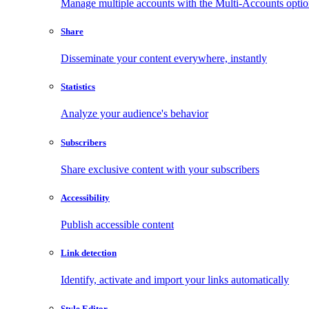
Manage multiple accounts with the Multi-Accounts opti
Share
Disseminate your content everywhere, instantly
Statistics
Analyze your audience's behavior
Subscribers
Share exclusive content with your subscribers
Accessibility
Publish accessible content
Link detection
Identify, activate and import your links automatically
Style Editor