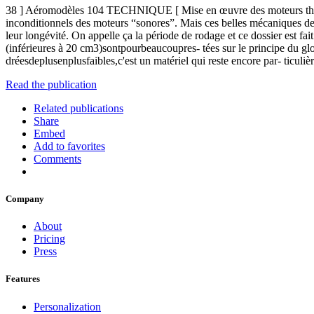
38 ] Aéromodèles 104 TECHNIQUE [ Mise en œuvre des moteurs thermique
inconditionnels des moteurs “sonores”. Mais ces belles mécaniques de p
leur longévité. On appelle ça la période de rodage et ce dossier est fa
(inférieures à 20 cm3)sontpourbeaucoupres- tées sur le principe du gl
dréesdeplusenplusfaibles,c'est un matériel qui reste encore par- ticuliè
Read the publication
Related publications
Share
Embed
Add to favorites
Comments
Company
About
Pricing
Press
Features
Personalization