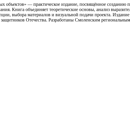
х объектов» — практическое издание, посвящённое созданию п
ания. Книга объединяет теоретические основы, анализ выразит
епции, выбора материалов и визуальной подачи проекта. Издание
яти защитников Отечества. Разработаны Смоленским региональн