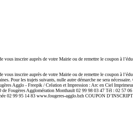
ous inscrire auprès de votre Mairie ou de remettre le coupon à l’édu
ous inscrire auprès de votre Mairie ou de remettre le coupon à l’édu
emaines. Pour les trajets suivants, nulle autre démarche ne sera néces
 Fougères Agglo - Freepik / Création et Impression : Arc en Ciel Impr
20 de Fougères Agglomération Monthault 02 99 98 03 47 Tél : 02 57 06
amée 02 99 95 14 83 www.fougeres-agglo.bzh COUPON D’INSCRIPTION 1/ 