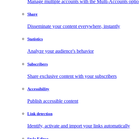
Manage multiple accounts with the Multi-Accounts opti
Share
Disseminate your content everywhere, instantly
Statistics
Analyze your audience's behavior
Subscribers
Share exclusive content with your subscribers
Accessibility
Publish accessible content
Link detection
Identify, activate and import your links automatically
Style Editor