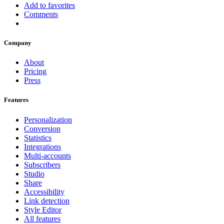
Add to favorites
Comments
Company
About
Pricing
Press
Features
Personalization
Conversion
Statistics
Integrations
Multi-accounts
Subscribers
Studio
Share
Accessibility
Link detection
Style Editor
All features