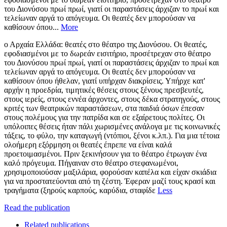
του Διονύσου πρωί πρωί, γιατί οι παραστάσεις άρχιζαν το πρωί και
τελείωναν αργά το απόγευμα. Οι θεατές δεν μπορούσαν να
καθίσουν όπου...
More
ο Αρχαία Ελλάδα: θεατές στο θέατρο της Διονύσου. Οι θεατές,
εφοδιασμένοι με το δωρεάν εισιτήριο, προσέτρεχαν στο θέατρο
του Διονύσου πρωί πρωί, γιατί οι παραστάσεις άρχιζαν το πρωί και
τελείωναν αργά το απόγευμα. Οι θεατές δεν μπορούσαν να
καθίσουν όπου ήθελαν, γιατί υπήρχαν διακρίσεις. Υπήρχε κατ'
αρχήν η προεδρία, τιμητικές θέσεις στους ξένους πρεσβευτές,
στους ιερείς, στους εννέα άρχοντες, στους δέκα στρατηγούς, στους
κριτές των θεατρικών παραστάσεων, στα παιδιά όσων έπεσαν
στους πολέμους για την πατρίδα και σε εξαίρετους πολίτες. Οι
υπόλοιπες θέσεις ήταν πάλι χωρισμένες ανάλογα με τις κοινωνικές
τάξεις, το φύλο, την καταγωγή (ντόπιοι, ξένοι κ.λπ.). Για μια τέτοια
ολοήμερη εξόρμηση οι θεατές έπρεπε να είναι καλά
προετοιμασμένοι. Πριν ξεκινήσουν για το θέατρο έτρωγαν ένα
καλό πρόγευμα. Πήγαιναν στο θέατρο στεφανωμένοι,
χρησιμοποιούσαν μαξιλάρια, φορούσαν καπέλα και είχαν σκιάδια
για να προστατεύονται από τη ζέστη. Έφεραν μαζί τους κρασί και
τραγήματα (ξηρούς καρπούς, καρύδια, σταφίδε
Less
Read the publication
Related publications