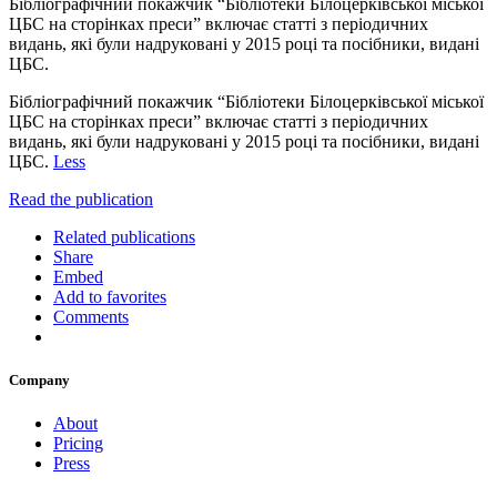
Бібліографічний покажчик “Бібліотеки Білоцерківської міської
ЦБС на сторінках преси” включає статті з періодичних
видань, які були надруковані у 2015 році та посібники, видані
ЦБС.
Бібліографічний покажчик “Бібліотеки Білоцерківської міської
ЦБС на сторінках преси” включає статті з періодичних
видань, які були надруковані у 2015 році та посібники, видані
ЦБС.
Less
Read the publication
Related publications
Share
Embed
Add to favorites
Comments
Company
About
Pricing
Press