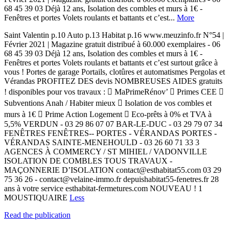
68 45 39 03 Déjà 12 ans, Isolation des combles et murs à 1€ -
Fenêtres et portes Volets roulants et battants et c’est...
More
Saint Valentin p.10 Auto p.13 Habitat p.16 www.meuzinfo.fr N°54 |
Février 2021 | Magazine gratuit distribué à 60.000 exemplaires - 06
68 45 39 03 Déjà 12 ans, Isolation des combles et murs à 1€ -
Fenêtres et portes Volets roulants et battants et c’est surtout grâce à
vous ! Portes de garage Portails, clotûres et automatismes Pergolas et
Vérandas PROFITEZ DES devis NOMBREUSES AIDES gratuits
! disponibles pour vos travaux :  MaPrimeRénov’  Primes CEE 
Subventions Anah / Habiter mieux  Isolation de vos combles et
murs à 1€  Prime Action Logement  Eco-prêts à 0% et TVA à
5,5% VERDUN - 03 29 86 07 07 BAR-LE-DUC - 03 29 79 07 34
FENÊTRES FENÊTRES-- PORTES - VÉRANDAS PORTES -
VÉRANDAS SAINTE-MENEHOULD - 03 26 60 71 33 3
AGENCES À COMMERCY / ST MIHIEL / VADONVILLE
ISOLATION DE COMBLES TOUS TRAVAUX -
MAÇONNERIE D’ISOLATION contact@esthabitat55.com 03 29
75 36 26 - contact@velaine-immo.fr depuishabitat55-fenetres.fr 28
ans à votre service esthabitat-fermetures.com NOUVEAU ! 1
MOUSTIQUAIRE
Less
Read the publication