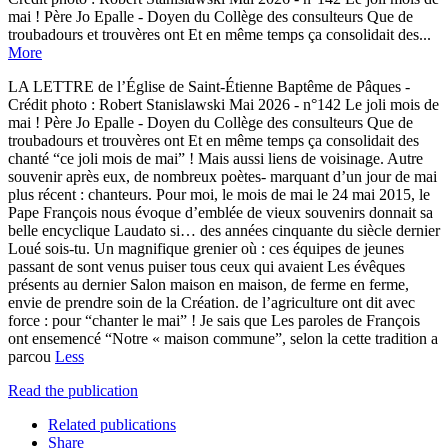
mai ! Père Jo Epalle - Doyen du Collège des consulteurs Que de
troubadours et trouvères ont Et en même temps ça consolidait des...
More
LA LETTRE de l’Église de‌ Saint-Étienne Baptême de Pâques‌ -
Crédit photo : Robert Stanislawski Mai 2026 - n°142 Le joli mois de
mai ! Père Jo Epalle - Doyen du Collège des consulteurs Que de
troubadours et trouvères ont Et en même temps ça consolidait des
chanté ‌“ce joli mois de mai”‌ ! Mais aussi liens de voisinage. Autre
souvenir après eux, de nombreux poètes- marquant d’un jour de mai
plus récent : chanteurs. Pour moi, le mois de mai le 24 mai 2015, le
Pape François nous évoque d’emblée de vieux souvenirs donnait sa
belle encyclique ‌Laudato si‌… des années cinquante du siècle dernier
Loué sois-tu‌. Un magnifique grenier où : ces équipes de jeunes
passant de sont venus puiser tous ceux qui avaient Les évêques
présents au dernier Salon maison en maison, de ferme en ferme,
envie de prendre soin de la Création. de l’agriculture ont dit avec
force : pour ‌“chanter le‌ ‌mai”‌ ! Je sais que Les paroles de François
ont ensemencé “Notre « maison commune”, selon la cette tradition a
parcou
Less
Read the publication
Related publications
Share