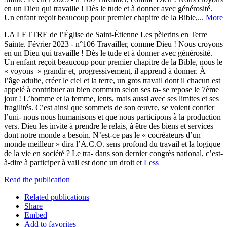
en un Dieu qui travaille ! Dès le tude et à donner avec générosité.
Un enfant reçoit beaucoup pour premier chapitre de la Bible,...
More
LA LETTRE de l’Église de Saint-Étienne Les pèlerins en Terre
Sainte. Février 2023 - n°106 Travailler, comme Dieu ! Nous croyons
en un Dieu qui travaille ! Dès le tude et à donner avec générosité.
Un enfant reçoit beaucoup pour premier chapitre de la Bible, nous le
« voyons » grandir et, progressivement, il apprend à donner. À
l’âge adulte, créer le ciel et la terre, un gros travail dont il chacun est
appelé à contribuer au bien commun selon ses ta- se repose le 7ème
jour ! L’homme et la femme, lents, mais aussi avec ses limites et ses
fragilités. C’est ainsi que sommets de son œuvre, se voient confier
l’uni- nous nous humanisons et que nous participons à la production
vers. Dieu les invite à prendre le relais, à être des biens et services
dont notre monde a besoin. N’est-ce pas le « cocréateurs d’un
monde meilleur » dira l’A.C.O. sens profond du travail et la logique
de la vie en société ? Le tra- dans son dernier congrès national, c’est-
à-dire à participer à vail est donc un droit et
Less
Read the publication
Related publications
Share
Embed
Add to favorites