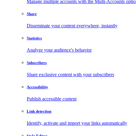
Manage multiple accounts with the Multi-Accounts opti
Share
Disseminate your content everywhere, instantly
Statistics
Analyze your audience's behavior
Subscribers
Share exclusive content with your subscribers
Accessibility
Publish accessible content
Link detection
Identify, activate and import your links automatically
Style Editor