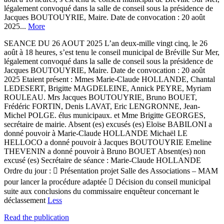
légalement convoqué dans la salle de conseil sous la présidence de
Jacques BOUTOUYRIE, Maire. Date de convocation : 20 août
2025...
More
SEANCE DU 26 AOUT 2025 L’an deux-mille vingt cinq, le 26
août à 18 heures, s’est tenu le conseil municipal de Bréville Sur Mer,
légalement convoqué dans la salle de conseil sous la présidence de
Jacques BOUTOUYRIE, Maire. Date de convocation : 20 août
2025 Etaient présent : Mmes Marie-Claude HOLLANDE, Chantal
LEDESERT, Brigitte MAGDELEINE, Annick PEYRE, Myriam
ROULEAU. Mrs Jacques BOUTOUYRIE, Bruno BOUET,
Frédéric FORTIN, Denis LAVAT, Eric LENGRONNE, Jean-
Michel POLGE. élus municipaux. et Mme Brigitte GEORGES,
secrétaire de mairie. Absent (es) excusés (es) Eloïse BABILONI a
donné pouvoir à Marie-Claude HOLLANDE Michaël LE
HELLOCO a donné pouvoir à Jacques BOUTOUYRIE Emeline
THEVENIN a donné pouvoir à Bruno BOUET Absent(es) non
excusé (es) Secrétaire de séance : Marie-Claude HOLLANDE
Ordre du jour :  Présentation projet Salle des Associations – MAM
pour lancer la procédure adaptée  Décision du conseil municipal
suite aux conclusions du commissaire enquêteur concernant le
déclassement
Less
Read the publication