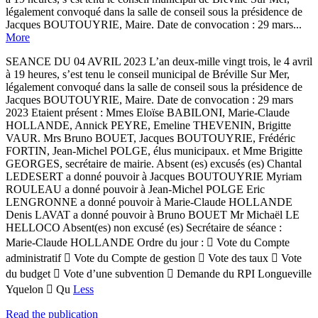
légalement convoqué dans la salle de conseil sous la présidence de
Jacques BOUTOUYRIE, Maire. Date de convocation : 29 mars...
More
SEANCE DU 04 AVRIL 2023 L’an deux-mille vingt trois, le 4 avril
à 19 heures, s’est tenu le conseil municipal de Bréville Sur Mer,
légalement convoqué dans la salle de conseil sous la présidence de
Jacques BOUTOUYRIE, Maire. Date de convocation : 29 mars
2023 Etaient présent : Mmes Eloïse BABILONI, Marie-Claude
HOLLANDE, Annick PEYRE, Emeline THEVENIN, Brigitte
VAUR. Mrs Bruno BOUET, Jacques BOUTOUYRIE, Frédéric
FORTIN, Jean-Michel POLGE, élus municipaux. et Mme Brigitte
GEORGES, secrétaire de mairie. Absent (es) excusés (es) Chantal
LEDESERT a donné pouvoir à Jacques BOUTOUYRIE Myriam
ROULEAU a donné pouvoir à Jean-Michel POLGE Eric
LENGRONNE a donné pouvoir à Marie-Claude HOLLANDE
Denis LAVAT a donné pouvoir à Bruno BOUET Mr Michaël LE
HELLOCO Absent(es) non excusé (es) Secrétaire de séance :
Marie-Claude HOLLANDE Ordre du jour :  Vote du Compte
administratif  Vote du Compte de gestion  Vote des taux  Vote
du budget  Vote d’une subvention  Demande du RPI Longueville
Yquelon  Qu
Less
Read the publication