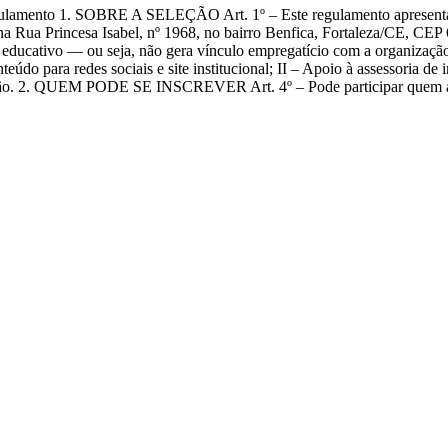
OBRE A SELEÇÃO Art. 1º – Este regulamento apresenta as regra
 Rua Princesa Isabel, nº 1968, no bairro Benfica, Fortaleza/CE, CEP 
 educativo — ou seja, não gera vínculo empregatício com a organização. 
nteúdo para redes sociais e site institucional; II – Apoio à assessoria 
ação. 2. QUEM PODE SE INSCREVER Art. 4º – Pode participar quem aten