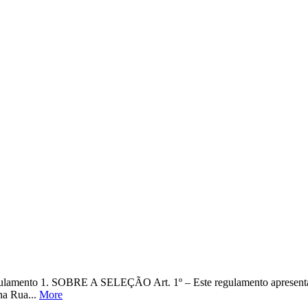
OBRE A SELEÇÃO Art. 1º – Este regulamento apresenta as regra
na Rua...
More