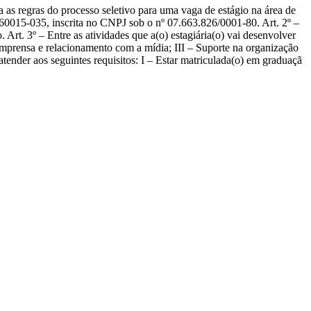
s do processo seletivo para uma vaga de estágio na área de
60015-035, inscrita no CNPJ sob o nº 07.663.826/0001-80. Art. 2º –
Art. 3º – Entre as atividades que a(o) estagiária(o) vai desenvolver
de imprensa e relacionamento com a mídia; III – Suporte na organização
der aos seguintes requisitos: I – Estar matriculada(o) em graduaçã