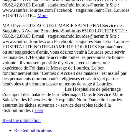
05.62.42.80.03 E-mail : stagiaires.fndd.lourdes@nerim.fr Site :
www.saintfrai-lourdes.com Facebook : stagiaires-Saint-Frai-Lourdes
HOSPITALITE...
More
MAJ février 2018 ACCUEIL MARIE SAINT-FRAI Service des
Stagiaires 3 Avenue Bernadette-Soubirous 65100 LOURDES Tél :
05.62.42.80.03 E-mail : stagiaires.fndd.lourdes@nerim.fr Site :
www.saintfrai-lourdes.com Facebook : stagiaires-Saint-Frai-Lourdes
HOSPITALITE NOTRE-DAME DE LOURDES Spontanément
ou sur suggestion d'amis, vous désirez venir à Lourdes pour servir
les malades. L'Hospitalité accueille toutes les personnes de bonne
volonté : il vous sera possible d'y vivre, avec d'autres, une
expérience de Foi dans le Message de Lourdes. Le bon
fonctionnement des "Centres d'Accueil des malades" est assuré par
des permanents (communautés religieuses et salariés) et par des
bénévoles qui viennent passer un temps de stage à Lourdes.
__________________________ Les Hospitaliers de pèlerinage
s'occupent des malades de leur pèlerinage. Dans le Service Marie
Saint-Frai les bénévoles de l'Hospitalité Notre Dame de Lourdes
assurent les tâches suivantes : - service des tables (aide à la
distribution des r
Less
Read the publication
Related publications