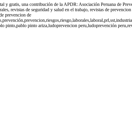
gital y gratis, una contribución de la APDR: Asociación Peruana de Prev
rales, revistas de seguridad y salud en el trabajo, revistas de prevencion
s de prevencion de
o,prevención,prevencion,riesgos,riesgo,laborales,laboral,prl,sst,industr
 pinto,pablo pinto ariza,ludoprevencion peru,ludoprevención peru,revis