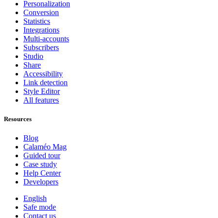
Personalization
Conversion
Statistics
Integrations
Multi-accounts
Subscribers
Studio
Share
Accessibility
Link detection
Style Editor
All features
Resources
Blog
Calaméo Mag
Guided tour
Case study
Help Center
Developers
English
Safe mode
Contact us