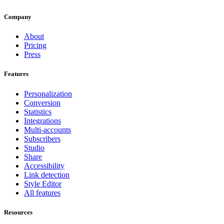
Company
About
Pricing
Press
Features
Personalization
Conversion
Statistics
Integrations
Multi-accounts
Subscribers
Studio
Share
Accessibility
Link detection
Style Editor
All features
Resources