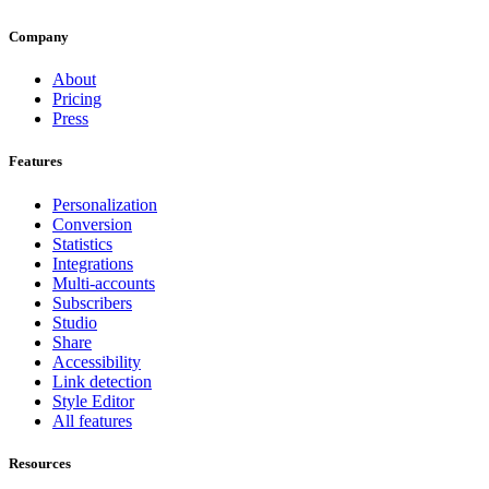
Company
About
Pricing
Press
Features
Personalization
Conversion
Statistics
Integrations
Multi-accounts
Subscribers
Studio
Share
Accessibility
Link detection
Style Editor
All features
Resources