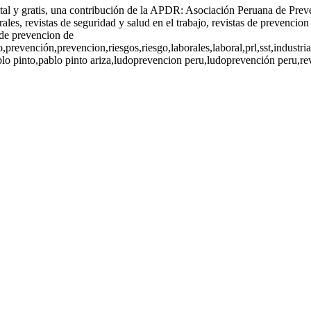
gital y gratis, una contribución de la APDR: Asociación Peruana de Prev
rales, revistas de seguridad y salud en el trabajo, revistas de prevencion
s de prevencion de
o,prevención,prevencion,riesgos,riesgo,laborales,laboral,prl,sst,industr
 pinto,pablo pinto ariza,ludoprevencion peru,ludoprevención peru,revis