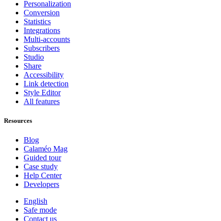
Personalization
Conversion
Statistics
Integrations
Multi-accounts
Subscribers
Studio
Share
Accessibility
Link detection
Style Editor
All features
Resources
Blog
Calaméo Mag
Guided tour
Case study
Help Center
Developers
English
Safe mode
Contact us