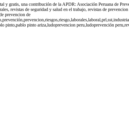
gital y gratis, una contribución de la APDR: Asociación Peruana de Prev
rales, revistas de seguridad y salud en el trabajo, revistas de prevencion
s de prevencion de
o,prevención,prevencion,riesgos,riesgo,laborales,laboral,prl,sst,industr
 pinto,pablo pinto ariza,ludoprevencion peru,ludoprevención peru,revis