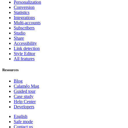
Personalization
Conversion
Statistics
Integrations
Multi-accounts
Subscribers
Studio
Share
Accessibility
Link detection
Style Editor
All features
Resources
Blog
Calaméo Mag
Guided tour
Case study
Help Center
Developers
English
Safe mode
Contact us