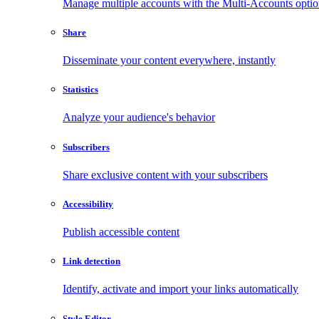
Manage multiple accounts with the Multi-Accounts opti
Share
Disseminate your content everywhere, instantly
Statistics
Analyze your audience's behavior
Subscribers
Share exclusive content with your subscribers
Accessibility
Publish accessible content
Link detection
Identify, activate and import your links automatically
Style Editor