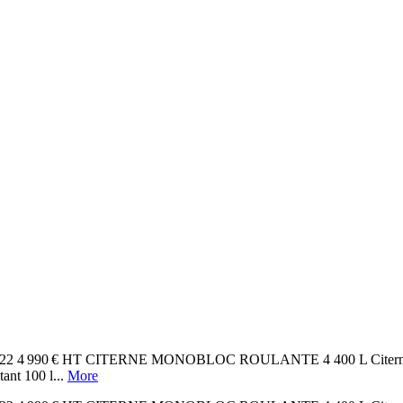
 4 990 € HT CITERNE MONOBLOC ROULANTE 4 400 L Citerne galvani
ant 100 l...
More