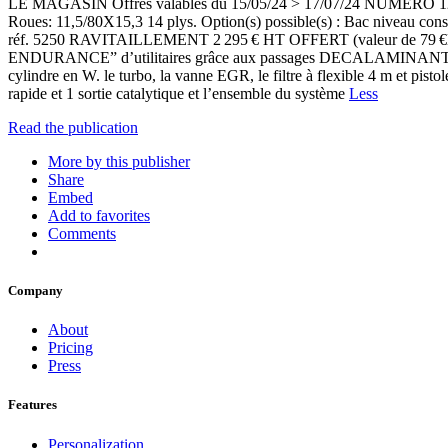
LE MAGASIN Offres valables du 15/05/24 > 17/07/24 NUMÉRO 122
Roues: 11,5/80X15,3 14 plys. Option(s) possible(s) : Bac niveau con
réf. 5250 RAVITAILLEMENT 2 295 € HT OFFERT (valeur de 79 
ENDURANCE” d’utilitaires grâce aux passages DECALAMINANT MOTEU
cylindre en W. le turbo, la vanne EGR, le filtre à flexible 4 m et pist
rapide et 1 sortie catalytique et l’ensemble du système
Less
Read the publication
More by this publisher
Share
Embed
Add to favorites
Comments
Company
About
Pricing
Press
Features
Personalization