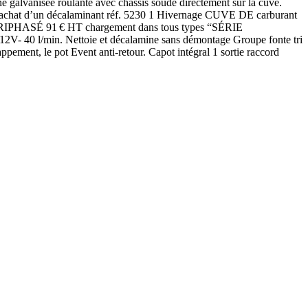
sée roulante avec châssis soudé directement sur la cuve.
 l’achat d’un décalaminant réf. 5230 1 Hivernage CUVE DE carburant
PHASÉ 91 € HT chargement dans tous types “SÉRIE
40 l/min. Nettoie et décalamine sans démontage Groupe fonte tri
appement, le pot Event anti-retour. Capot intégral 1 sortie raccord