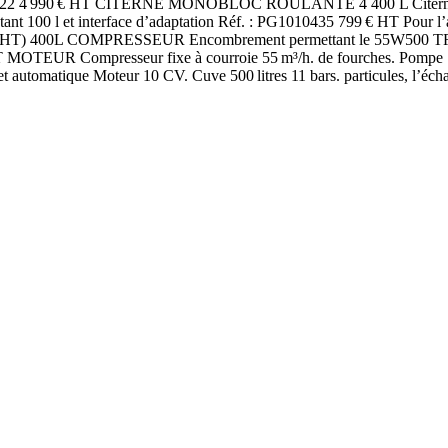
 4 990 € HT CITERNE MONOBLOC ROULANTE 4 400 L Citerne galvani
stant 100 l et interface d’adaptation Réf. : PG1010435 799 € HT Pour
€HT) 400L COMPRESSEUR Encombrement permettant le 55W500 TRI
R Compresseur fixe à courroie 55 m³/h. de fourches. Pompe 12V- 
olet automatique Moteur 10 CV. Cuve 500 litres 11 bars. particules, l’éch