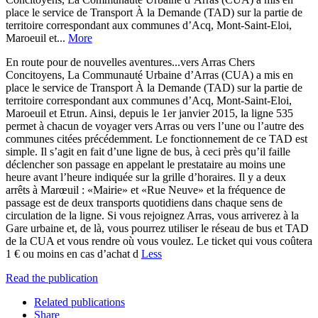
place le service de Transport À la Demande (TAD) sur la partie de
territoire correspondant aux communes d’Acq, Mont-Saint-Eloi,
Maroeuil et...
More
En route pour de nouvelles aventures...vers Arras Chers
Concitoyens, La Communauté Urbaine d’Arras (CUA) a mis en
place le service de Transport À la Demande (TAD) sur la partie de
territoire correspondant aux communes d’Acq, Mont-Saint-Eloi,
Maroeuil et Etrun. Ainsi, depuis le 1er janvier 2015, la ligne 535
permet à chacun de voyager vers Arras ou vers l’une ou l’autre des
communes citées précédemment. Le fonctionnement de ce TAD est
simple. Il s’agit en fait d’une ligne de bus, à ceci près qu’il faille
déclencher son passage en appelant le prestataire au moins une
heure avant l’heure indiquée sur la grille d’horaires. Il y a deux
arrêts à Marœuil : «Mairie» et «Rue Neuve» et la fréquence de
passage est de deux transports quotidiens dans chaque sens de
circulation de la ligne. Si vous rejoignez Arras, vous arriverez à la
Gare urbaine et, de là, vous pourrez utiliser le réseau de bus et TAD
de la CUA et vous rendre où vous voulez. Le ticket qui vous coûtera
1 € ou moins en cas d’achat d
Less
Read the publication
Related publications
Share