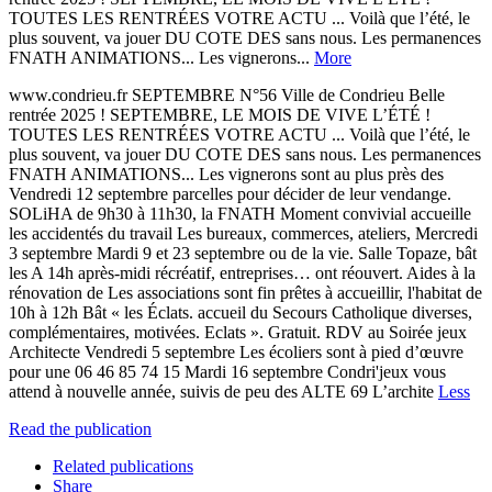
TOUTES LES RENTRÉES VOTRE ACTU ... Voilà que l’été, le
plus souvent, va jouer DU COTE DES sans nous. Les permanences
FNATH ANIMATIONS... Les vignerons...
More
www.condrieu.fr SEPTEMBRE N°56 Ville de Condrieu Belle
rentrée 2025 ! SEPTEMBRE, LE MOIS DE VIVE L’ÉTÉ !
TOUTES LES RENTRÉES VOTRE ACTU ... Voilà que l’été, le
plus souvent, va jouer DU COTE DES sans nous. Les permanences
FNATH ANIMATIONS... Les vignerons sont au plus près des
Vendredi 12 septembre parcelles pour décider de leur vendange.
SOLiHA de 9h30 à 11h30, la FNATH Moment convivial accueille
les accidentés du travail Les bureaux, commerces, ateliers, Mercredi
3 septembre Mardi 9 et 23 septembre ou de la vie. Salle Topaze, bât
les A 14h après-midi récréatif, entreprises… ont réouvert. Aides à la
rénovation de Les associations sont fin prêtes à accueillir, l'habitat de
10h à 12h Bât « les Éclats. accueil du Secours Catholique diverses,
complémentaires, motivées. Eclats ». Gratuit. RDV au Soirée jeux
Architecte Vendredi 5 septembre Les écoliers sont à pied d’œuvre
pour une 06 46 85 74 15 Mardi 16 septembre Condri'jeux vous
attend à nouvelle année, suivis de peu des ALTE 69 L’archite
Less
Read the publication
Related publications
Share