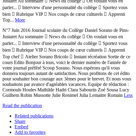
Justaret Au sommaire  News du collège  On voulait vous en
parler...  Interview d'une personnalité du collège  Sportez vous
bien  Rubrique VIP  Nos coups de cœur culturels  Apprenti
Top...
More
N°7 Juin 2016 Journal scolaire du Collège Daniel Sorano de Pins-
Justaret Au sommaire  News du collège  On voulait vous en
parler...  Interview d'une personnalité du collège  Sportez vous
bien  Rubrique VIP  Nos coups de cœur culturels  Apprenti
Top chef  Atelier Sorano Bricolo  Instant récréation Sortie de ce
cours Edito Bonjour à tous, voici le dernier numéro de l'année de
votre journal préféré Scoop Sorano. Nous espérons qu'il vous
donnera toujours autant de satisfaction. Nous profitons de cet édito
pour souhaiter bon courage aux 3èmes pour le brevet. Et nous vous
souhaitons par avance d'agréables vacances. Equipe de rédaction :
Cormouls Houles Mathilde Hadri Clara Sabourin Zoé Sousa Lucy
Guilhem Robin Mussotte Julie Renimel Julia Lemaitre Romain
Less
Read the publication
Related publications
Share
Embed
Add to favorites