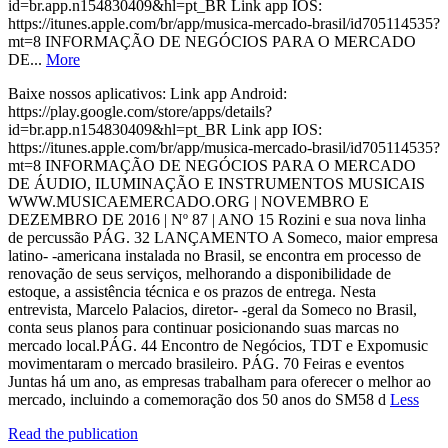
id=br.app.n154830409&hl=pt_BR Link app IOS:
https://itunes.apple.com/br/app/musica-mercado-brasil/id705114535?
mt=8 INFORMAÇÃO DE NEGÓCIOS PARA O MERCADO
DE...
More
Baixe nossos aplicativos: Link app Android:
https://play.google.com/store/apps/details?
id=br.app.n154830409&hl=pt_BR Link app IOS:
https://itunes.apple.com/br/app/musica-mercado-brasil/id705114535?
mt=8 INFORMAÇÃO DE NEGÓCIOS PARA O MERCADO
DE ÁUDIO, ILUMINAÇÃO E INSTRUMENTOS MUSICAIS
WWW.MUSICAEMERCADO.ORG | NOVEMBRO E
DEZEMBRO DE 2016 | Nº 87 | ANO 15 Rozini e sua nova linha
de percussão PÁG. 32 LANÇAMENTO A Someco, maior empresa
latino- -americana instalada no Brasil, se encontra em processo de
renovação de seus serviços, melhorando a disponibilidade de
estoque, a assistência técnica e os prazos de entrega. Nesta
entrevista, Marcelo Palacios, diretor- -geral da Someco no Brasil,
conta seus planos para continuar posicionando suas marcas no
mercado local.PÁG. 44 Encontro de Negócios, TDT e Expomusic
movimentaram o mercado brasileiro. PÁG. 70 Feiras e eventos
Juntas há um ano, as empresas trabalham para oferecer o melhor ao
mercado, incluindo a comemoração dos 50 anos do SM58 d
Less
Read the publication