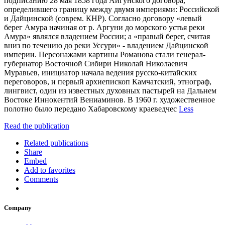
подписанию 28 мая 1858 года Айгунского договора,
определившего границу между двумя империями: Российской
и Дайцинской (соврем. КНР). Согласно договору «левый
берег Амура начиная от р. Аргуни до морского устья реки
Амура» являлся владением России; а «правый берег, считая
вниз по течению до реки Уссури» - владением Дайцинской
империи. Персонажами картины Романова стали генерал-
губернатор Восточной Сибири Николай Николаевич
Муравьев, инициатор начала ведения русско-китайских
переговоров, и первый архиепископ Камчатский, этнограф,
лингвист, один из известных духовных пастырей на Дальнем
Востоке Иннокентий Вениаминов. В 1960 г. художественное
полотно было передано Хабаровскому краеведчес
Less
Read the publication
Related publications
Share
Embed
Add to favorites
Comments
Company