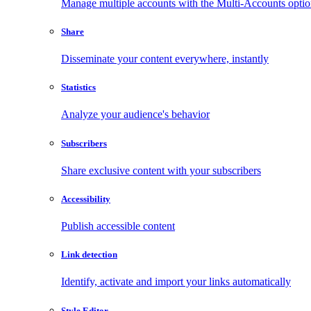
Manage multiple accounts with the Multi-Accounts opti
Share
Disseminate your content everywhere, instantly
Statistics
Analyze your audience's behavior
Subscribers
Share exclusive content with your subscribers
Accessibility
Publish accessible content
Link detection
Identify, activate and import your links automatically
Style Editor