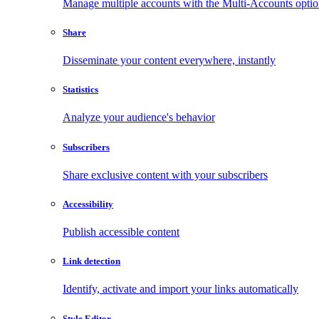
Manage multiple accounts with the Multi-Accounts opti
Share
Disseminate your content everywhere, instantly
Statistics
Analyze your audience's behavior
Subscribers
Share exclusive content with your subscribers
Accessibility
Publish accessible content
Link detection
Identify, activate and import your links automatically
Style Editor