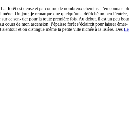
 a forêt est dense et parcourue de nombreux chemins. J’en connais plusie
ù il mène. Un jour, je remarque que quelqu’un a défriché un peu l’entrée,
 sur ce sen- tier pour la toute première fois. Au début, il est un peu bou
 cours de mon ascension, l’épaisse forêt s’éclaircit pour laisser émer- ge
 alentour et on distingue même la petite ville nichée à la lisière. Des
Le