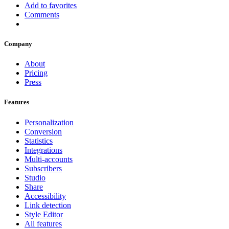
Add to favorites
Comments
Company
About
Pricing
Press
Features
Personalization
Conversion
Statistics
Integrations
Multi-accounts
Subscribers
Studio
Share
Accessibility
Link detection
Style Editor
All features