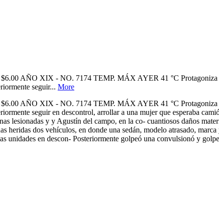
AÑO XIX - NO. 7174 TEMP. MÁX AYER 41 °C Protagoniza choque 
riormente seguir...
More
AÑO XIX - NO. 7174 TEMP. MÁX AYER 41 °C Protagoniza choque 
steriormente seguir en descontrol, arrollar a una mujer que esperab
 lesionadas y y Agustín del campo, en la co- cuantiosos daños materia
ersonas heridas dos vehículos, en donde una sedán, modelo atrasado
as unidades en descon- Posteriormente golpeó una convulsionó y golpeó