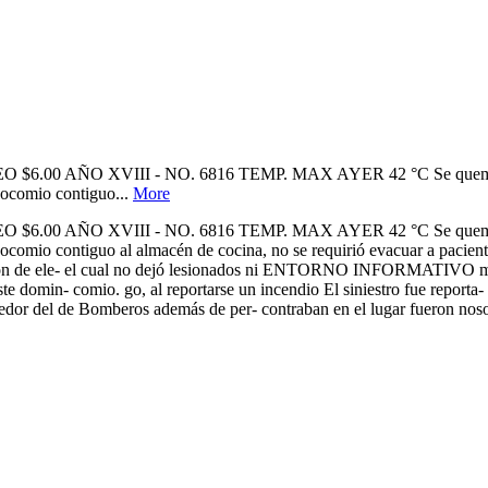
0 AÑO XVIII - NO. 6816 TEMP. MAX AYER 42 °C Se quema almacén
socomio contiguo...
More
0 AÑO XVIII - NO. 6816 TEMP. MAX AYER 42 °C Se quema almacén
osocomio contiguo al almacén de cocina, no se requirió evacuar a p
ón de ele- el cual no dejó lesionados ni ENTORNO INFORMATIVO men
ste domin- comio. go, al reportarse un incendio El siniestro fue reporta-
omedor del de Bomberos además de per- contraban en el lugar fueron no