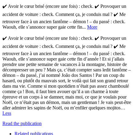
✔️ Avoir le cœur brisé (encore une fois) : check. ✔️ Provoquer un
accident de voiture : check. Comment ça, je conduis mal ? ✔️ Me
retrouver face à un ancien fantôme – démon ! – du passé : check.
Waouh, elle s’annonce super gaie cette fin...
More
✔️ Avoir le cœur brisé (encore une fois) : check. ✔️ Provoquer un
accident de voiture : check. Comment ça, je conduis mal ? ✔️ Me
retrouver face à un ancien fantôme – démon ! – du passé : check.
Waouh, elle s’annonce super gaie cette fin d’année ! Et si j’allais
prendre une petite semaine de vacances à la montagne, histoire de
décompresser un peu ? Mais ça, c’était compter sans ledit fantôme –
démon – du passé, j’ai nommé João dos Santos ! Par un coup du
hasard, ou plutôt du mauvais sort, le voilà qui fait son grand retour
dans ma vie. Comme si mon quotidien n’était pas assez chamboulé
comme ça ! Bon, il faut bien avouer qu’il a un charme à toute
épreuve et un corps à se damner, mais moi, ce que je voulais pour
Noël, ce n’était pas un démon, mais un gentleman ! Je vais peut-être
aller admirer les sapins de Noël, ou m’enfiler quelques mojitos…
Less
Read the publication
Related publications