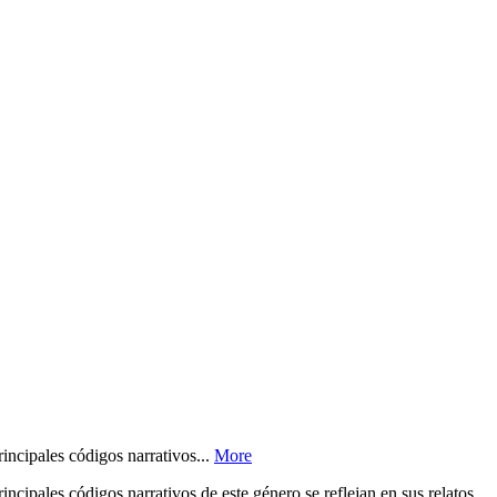
incipales códigos narrativos...
More
cipales códigos narrativos de este género se reflejan en sus relatos,