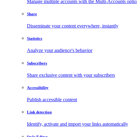
Manage multiple accounts with the Multi-Accounts opti
Share
Disseminate your content everywhere, instantly
Statistics
Analyze your audience's behavior
Subscribers
Share exclusive content with your subscribers
Accessibility
Publish accessible content
Link detection
Identify, activate and import your links automatically
Style Editor