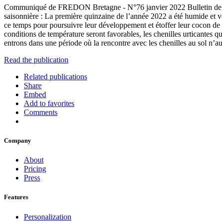
Communiqué de FREDON Bretagne - N°76 janvier 2022 Bulletin de sit
saisonnière : La première quinzaine de l’année 2022 a été humide et ve
ce temps pour poursuivre leur développement et étoffer leur cocon de s
conditions de température seront favorables, les chenilles urticantes q
entrons dans une période où la rencontre avec les chenilles au sol n’
Read the publication
Related publications
Share
Embed
Add to favorites
Comments
Company
About
Pricing
Press
Features
Personalization