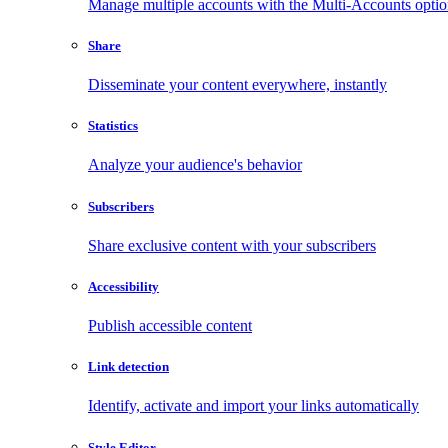
Manage multiple accounts with the Multi-Accounts opti
Share
Disseminate your content everywhere, instantly
Statistics
Analyze your audience's behavior
Subscribers
Share exclusive content with your subscribers
Accessibility
Publish accessible content
Link detection
Identify, activate and import your links automatically
Style Editor