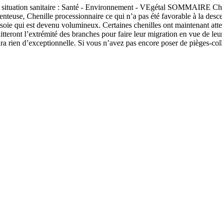
uation sanitaire : Santé - Environnement - VEgétal SOMMAIRE Chenill
nteuse, Chenille processionnaire ce qui n’a pas été favorable à la descen
oie qui est devenu volumineux. Certaines chenilles ont maintenant attein
uitteront l’extrémité des branches pour faire leur migration en vue de l
aura rien d’exceptionnelle. Si vous n’avez pas encore poser de pièges-co