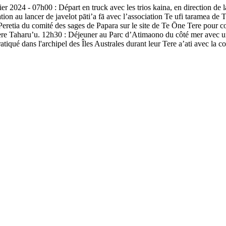
07h00 : Départ en truck avec les trios kaina, en direction de la c
ion au lancer de javelot pāti’a fā avec l’association Te ufi taramea de T
etia du comité des sages de Papara sur le site de Te Ōne Tere pour conn
ère Taharu’u. 12h30 : Déjeuner au Parc d’Atimaono du côté mer avec un mā
ratiqué dans l'archipel des Îles Australes durant leur Tere a’ati avec la 