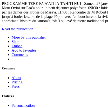
PROGRAMME TERE FA’A’ATI IĀ TAHITI NUI - Samedi 27 janvier 2024 - 
Motu Ovini sur Faa’a pour un petit déjeuner polynésien. 09h30 : Initiat
par les dames des grottes de Mara’a. 11h00 : Rencontre de M Robert Per
jusqu’à fouler le sable de la plage Pōpoti vers l’embouchure de la rivi
appréciant l'histoire du ‘amora’a ‘ōfa’i ou levé de pierre traditionnel p
Read the publication
More by this publisher
Share
Embed
Add to favorites
Comments
Company
About
Pricing
Press
Features
Personalization