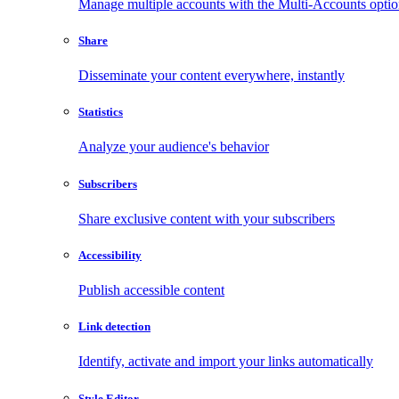
Manage multiple accounts with the Multi-Accounts opti
Share
Disseminate your content everywhere, instantly
Statistics
Analyze your audience's behavior
Subscribers
Share exclusive content with your subscribers
Accessibility
Publish accessible content
Link detection
Identify, activate and import your links automatically
Style Editor