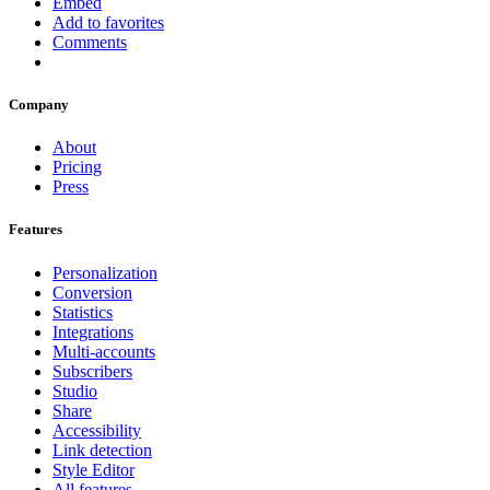
Embed
Add to favorites
Comments
Company
About
Pricing
Press
Features
Personalization
Conversion
Statistics
Integrations
Multi-accounts
Subscribers
Studio
Share
Accessibility
Link detection
Style Editor
All features