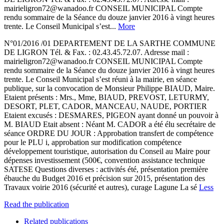
mairieligron72@wanadoo.fr CONSEIL MUNICIPAL Compte
rendu sommaire de la Séance du douze janvier 2016 à vingt heures
trente. Le Conseil Municipal s’est...
More
N°01/2016 /01 DEPARTEMENT DE LA SARTHE COMMUNE
DE LIGRON Tél. & Fax. : 02.43.45.72.07. Adresse mail :
mairieligron72@wanadoo.fr CONSEIL MUNICIPAL Compte
rendu sommaire de la Séance du douze janvier 2016 à vingt heures
trente. Le Conseil Municipal s’est réuni à la mairie, en séance
publique, sur la convocation de Monsieur Philippe BIAUD, Maire.
Etaient présents : Mrs., Mme, BIAUD, PREVOST, LETURMY,
DESORT, PLET, CADOR, MANCEAU, NAUDE, PORTIER
Etaient excusés : DESMARES, PIGEON ayant donné un pouvoir à
M. BIAUD Etait absent : Néant M. CADOR a été élu secrétaire de
séance ORDRE DU JOUR : Approbation transfert de compétence
pour le PLU i, approbation sur modification compétence
développement touristique, autorisation du Conseil au Maire pour
dépenses investissement (500€, convention assistance technique
SATESE Questions diverses : activités été, présentation première
ébauche du Budget 2016 et précision sur 2015, présentation des
Travaux voirie 2016 (sécurité et autres), curage Lagune La sé
Less
Read the publication
Related publications