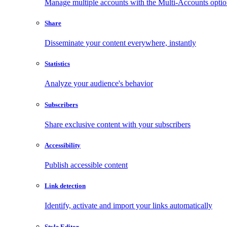
Manage multiple accounts with the Multi-Accounts opti
Share
Disseminate your content everywhere, instantly
Statistics
Analyze your audience's behavior
Subscribers
Share exclusive content with your subscribers
Accessibility
Publish accessible content
Link detection
Identify, activate and import your links automatically
Style Editor