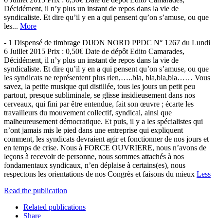
Décidément, il n’y plus un instant de repos dans la vie de
syndicaliste. Et dire qu’il y en a qui pensent qu’on s’amuse, ou que
les...
More
- 1 Dispensé de timbrage DIJON NORD PPDC N° 1267 du Lundi
6 Juillet 2015 Prix : 0,50€ Date de dépôt Edito Camarades,
Décidément, il n’y plus un instant de repos dans la vie de
syndicaliste. Et dire qu’il y en a qui pensent qu’on s’amuse, ou que
les syndicats ne représentent plus rien,…..bla, bla,bla,bla…… Vous
savez, la petite musique qui distillée, tous les jours un petit peu
partout, presque subliminale, se glisse insidieusement dans nos
cerveaux, qui fini par être entendue, fait son œuvre ; écarte les
travailleurs du mouvement collectif, syndical, ainsi que
malheureusement démocratique. Et puis, il y a les spécialistes qui
n’ont jamais mis le pied dans une entreprise qui expliquent
comment, les syndicats devraient agir et fonctionner de nos jours et
en temps de crise. Nous à FORCE OUVRIERE, nous n’avons de
leçons à recevoir de personne, nous sommes attachés à nos
fondamentaux syndicaux, n’en déplaise à certains(es), nous
respectons les orientations de nos Congrès et faisons du mieux
Less
Read the publication
Related publications
Share