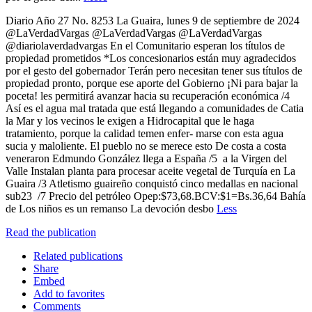
Diario Año 27 No. 8253 La Guaira, lunes 9 de septiembre de 2024
@LaVerdadVargas @LaVerdadVargas @LaVerdadVargas
@diariolaverdadvargas En el Comunitario esperan los títulos de
propiedad prometidos *Los concesionarios están muy agradecidos
por el gesto del gobernador Terán pero necesitan tener sus títulos de
propiedad pronto, porque ese aporte del Gobierno ¡Ni para bajar la
poceta! les permitirá avanzar hacia su recuperación económica /4
Así es el agua mal tratada que está llegando a comunidades de Catia
la Mar y los vecinos le exigen a Hidrocapital que le haga
tratamiento, porque la calidad temen enfer- marse con esta agua
sucia y maloliente. El pueblo no se merece esto De costa a costa
veneraron Edmundo González llega a España /5 a la Virgen del
Valle Instalan planta para procesar aceite vegetal de Turquía en La
Guaira /3 Atletismo guaireño conquistó cinco medallas en nacional
sub23 /7 Precio del petróleo Opep:$73,68.BCV:$1=Bs.36,64 Bahía
de Los niños es un remanso La devoción desbo
Less
Read the publication
Related publications
Share
Embed
Add to favorites
Comments