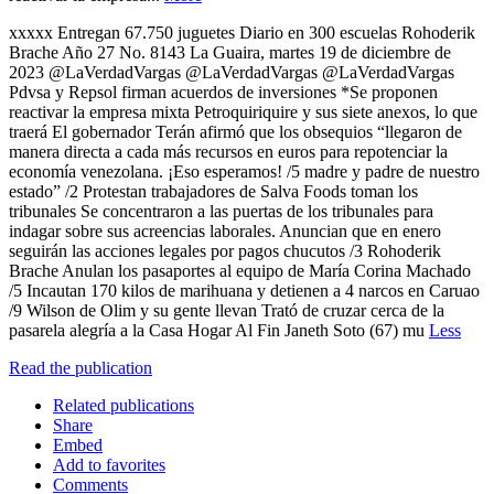
xxxxx Entregan 67.750 juguetes Diario en 300 escuelas Rohoderik
Brache Año 27 No. 8143 La Guaira, martes 19 de diciembre de
2023 @LaVerdadVargas @LaVerdadVargas @LaVerdadVargas
Pdvsa y Repsol firman acuerdos de inversiones *Se proponen
reactivar la empresa mixta Petroquiriquire y sus siete anexos, lo que
traerá El gobernador Terán afirmó que los obsequios “llegaron de
manera directa a cada más recursos en euros para repotenciar la
economía venezolana. ¡Eso esperamos! /5 madre y padre de nuestro
estado” /2 Protestan trabajadores de Salva Foods toman los
tribunales Se concentraron a las puertas de los tribunales para
indagar sobre sus acreencias laborales. Anuncian que en enero
seguirán las acciones legales por pagos chucutos /3 Rohoderik
Brache Anulan los pasaportes al equipo de María Corina Machado
/5 Incautan 170 kilos de marihuana y detienen a 4 narcos en Caruao
/9 Wilson de Olim y su gente llevan Trató de cruzar cerca de la
pasarela alegría a la Casa Hogar Al Fin Janeth Soto (67) mu
Less
Read the publication
Related publications
Share
Embed
Add to favorites
Comments